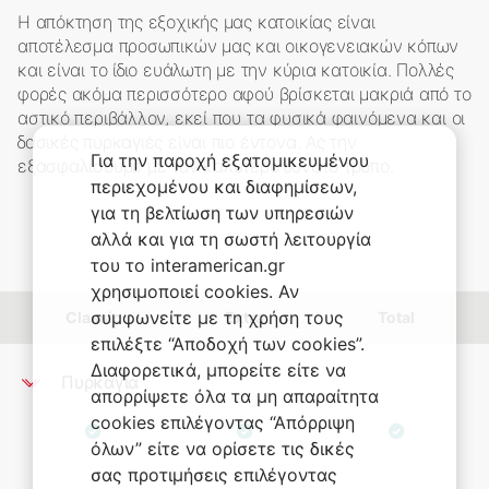
Η απόκτηση της εξοχικής μας κατοικίας είναι
αποτέλεσμα προσωπικών μας και οικογενειακών κόπων
και είναι το ίδιο ευάλωτη με την κύρια κατοικία. Πολλές
φορές ακόμα περισσότερο αφού βρίσκεται μακριά από το
αστικό περιβάλλον, εκεί που τα φυσικά φαινόμενα και οι
δασικές πυρκαγιές είναι πιο έντονα. Ας την
Για την παροχή εξατομικευμένου
εξασφαλίσουμε με τον καλύτερο δυνατό τρόπο.
περιεχομένου και διαφημίσεων,
για τη βελτίωση των υπηρεσιών
αλλά και για τη σωστή λειτουργία
του το interamerican.gr
χρησιμοποιεί cookies. Αν
συμφωνείτε με τη χρήση τους
Classic
Extra
Total
επιλέξτε “Αποδοχή των cookies”.
Διαφορετικά, μπορείτε είτε να
Πυρκαγιά
απορρίψετε όλα τα μη απαραίτητα
Καλύπτονται τα έξοδα για ζημιές που
cookies επιλέγοντας “Απόρριψη
προέκυψαν από:
όλων” είτε να ορίσετε τις δικές
σας προτιμήσεις επιλέγοντας