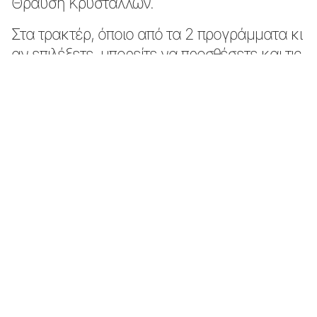
Θραύση Κρυστάλλων.
Στα τρακτέρ, όποιο από τα 2 προγράμματα κι
αν επιλέξετε, μπορείτε να προσθέσετε και τις
καλύψεις Θραύσης κρυστάλλων ή/και
Αστικής Ευθύνης Εργαλείου.
Ασφάλιση αγροτικού φορτηγού