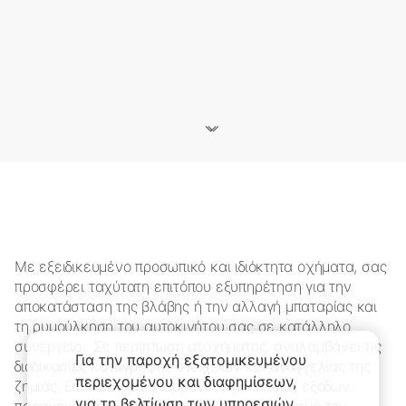
Με εξειδικευμένο προσωπικό και ιδιόκτητα οχήματα, σας
προσφέρει ταχύτατη επιτόπου εξυπηρέτηση για την
αποκατάσταση της βλάβης ή την αλλαγή μπαταρίας και
τη ρυμούλκηση του αυτοκινήτου σας σε κατάλληλο
συνεργείο . Σε περίπτωση ατυχήματος, αναλαμβάνει τις
Για την παροχή εξατομικευμένου
διαδικασίες καταγραφής στοιχείων και αναγγελίας της
περιεχομένου και διαφημίσεων,
ζημιάς. Επιπλέον, αναλαμβάνει την κάλυψη εξόδων
για τη βελτίωση των υπηρεσιών
παραμονής σε ξενοδοχείο, τον επαναπατρισμό του