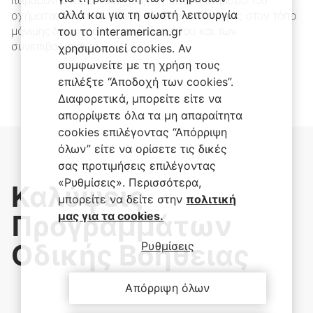
αλλά και για τη σωστή λειτουργία
οχήματος και την κάλυψη εξόδων επιστροφής στον τόπο
μόνιμης διαμονής του ασφαλισμένου και των
του το interamerican.gr
συνεπιβαινόντων.
χρησιμοποιεί cookies. Αν
συμφωνείτε με τη χρήση τους
επιλέξτε “Αποδοχή των cookies”.
Διαφορετικά, μπορείτε είτε να
απορρίψετε όλα τα μη απαραίτητα
cookies επιλέγοντας “Απόρριψη
όλων” είτε να ορίσετε τις δικές
σας προτιμήσεις επιλέγοντας
«Ρυθμίσεις». Περισσότερα,
Καλύψεις
μπορείτε να δείτε στην
πολιτική
Προγραμμάτων
μας για τα cookies.
Οδικής Βοήθειας
Ρυθμίσεις
Απόρριψη όλων