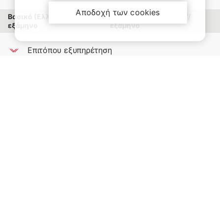
Αποδοχή των cookies
Βασικό (Ελλάδα) €32/
Βασικό+(Ευρώπη) €37/
εξάμηνο
εξάμηνο
Επιτόπου εξυπηρέτηση
Αν το καλυπτόμενο όχημα ακινητοποιηθεί από
βλάβη, η Interamerican θα μεριμνήσει για την
αποστολή, μέσα σε σύντομο χρονικό διάστημα,
κινητού συνεργείου για την αποκατάστασή της.
Μεταφορά οχήματος σε τοπικό συνεργείο
Αν η βλάβη του καλυπτόμενου οχήματος δεν
αποκαθίσταται επιτόπου, τότε η
INTERAMERICAN θα μεριμνήσει για τη μεταφορά
του σε τοπικό συνεργείο της επιλογής σας.
Εσωτερικός επαναπατρισμός οχήματος
Αν το καλυπτόμενο όχημα ακινητοποιηθεί
εξαιτίας πρόσκρουσης ή σοβαρής μηχανικής
βλάβης, η Interamerican θα μεριμνήσει για τη
μεταφορά του σε συνεργείο της προτίμησής