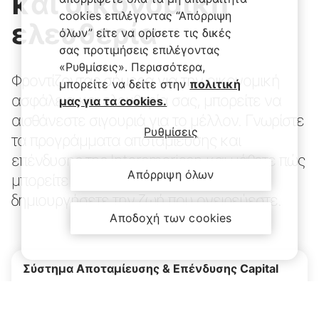
και οικονομική
cookies επιλέγοντας “Απόρριψη
ελευθερία
όλων” είτε να ορίσετε τις δικές
σας προτιμήσεις επιλέγοντας
«Ρυθμίσεις». Περισσότερα,
Φροντίζοντας σήμερα για την οικονομική
μπορείτε να δείτε στην
πολιτική
ασφάλεια και ελευθερία σας, μπορείτε να
μας για τα cookies.
αισθάνεστε σιγουριά για το μέλλον. Γνωρίστε
Ρυθμίσεις
τα προγράμματα αποταμίευσης και
επένδυσης της Interamerican και μάθετε πώς
Απόρριψη όλων
μπορείτε να τα αξιοποιήσετε για να
δημιουργήσετε την ζωή που ονειρεύεστε.
Αποδοχή των cookies
Σύστημα Αποταμίευσης & Επένδυσης Capital
Ένα ολοκληρωμένο Σύστημα Αποταμίευσης και
Επένδυσης που εισάγει την εξατομικευμένη