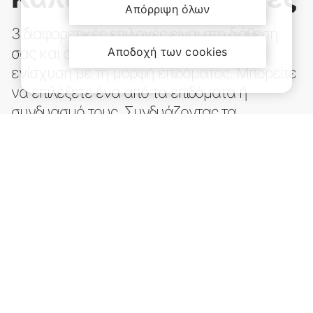
Απόρριψη όλων
3 διαφορετικές επιλογές είναι στη διάθεσή
σας και σας εξασφαλίζουν οικονομική
Αποδοχή των cookies
ενίσχυση με τη μορφή επιδόματος. Μπορείτε
να επιλέξετε ένα από τα επιδόματα ή
συνδυασμό τους. Συνδυάζοντας τα
επιδόματα νοσηλείας και χειρουργικής
επέμβασης, έχετε έκπτωση 10%.
Επίδομα Νοσηλείας
Επίδομα Χειρουργικής Επέμβασης
Επίδομα Σοβαρών Ασθενειών