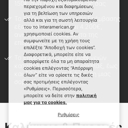
150€ ανά ημέρα νοσηλείας σας
περιεχομένου και διαφημίσεων,
για τη βελτίωση των υπηρεσιών
Το Επίδομα Χειρουργικής Επέμβασης
αλλά και για τη σωστή λειτουργία
εξασφαλίζει μέχρι και 4.200€,
του το interamerican.gr
χρησιμοποιεί cookies. Αν
ανάλογα με τη βαρύτητα της
συμφωνείτε με τη χρήση τους
επέμβασης
επιλέξτε “Αποδοχή των cookies”.
Διαφορετικά, μπορείτε είτε να
Το Επίδομα Σοβαρών Ασθενειών
απορρίψετε όλα τα μη απαραίτητα
καταβάλλει άμεσα και εφάπαξ, έως
cookies επιλέγοντας “Απόρριψη
και 50.000€, με τη διάγνωση μιας
όλων” είτε να ορίσετε τις δικές
σοβαρής ασθένειας
σας προτιμήσεις επιλέγοντας
«Ρυθμίσεις». Περισσότερα,
μπορείτε να δείτε στην
πολιτική
μας για τα cookies.
Ρυθμίσεις
Καλύψεις & Παροχές