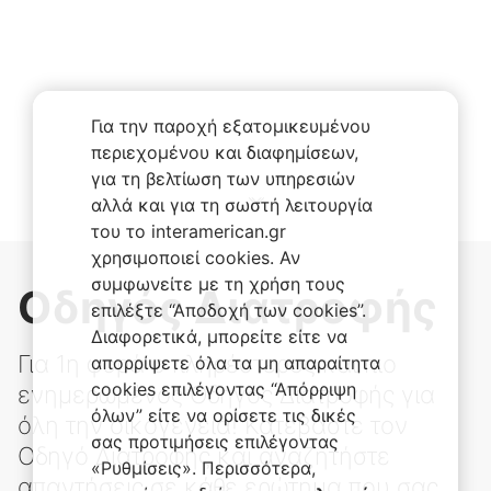
Για την παροχή εξατομικευμένου
περιεχομένου και διαφημίσεων,
για τη βελτίωση των υπηρεσιών
αλλά και για τη σωστή λειτουργία
του το interamerican.gr
χρησιμοποιεί cookies. Αν
συμφωνείτε με τη χρήση τους
Οδηγός Διατροφής
επιλέξτε “Αποδοχή των cookies”.
Διαφορετικά, μπορείτε είτε να
Για 1η φορά ο πληρέστερος και πιο
απορρίψετε όλα τα μη απαραίτητα
cookies επιλέγοντας “Απόρριψη
ενημερωμένος Οδηγός Διατροφής για
όλων” είτε να ορίσετε τις δικές
όλη την οικογένεια! Κατεβάστε τον
σας προτιμήσεις επιλέγοντας
Οδηγό Διατροφής και αναζητήστε
«Ρυθμίσεις». Περισσότερα,
απαντήσεις σε κάθε ερώτημα που σας