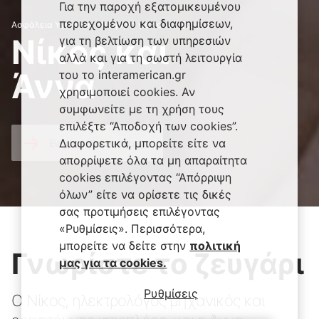
Για την παροχή εξατομικευμένου
περιεχομένου και διαφημίσεων,
Ασφάλεια Υγείας με 60€/μήνα για το νέο ζευγάρι
Νίκος και
για τη βελτίωση των υπηρεσιών
αλλά και για τη σωστή λειτουργία
Άννα
του το interamerican.gr
χρησιμοποιεί cookies. Αν
συμφωνείτε με τη χρήση τους
επιλέξτε “Αποδοχή των cookies”.
Διαφορετικά, μπορείτε είτε να
Ενημερωθείτε σήμερα
απορρίψετε όλα τα μη απαραίτητα
cookies επιλέγοντας “Απόρριψη
όλων” είτε να ορίσετε τις δικές
σας προτιμήσεις επιλέγοντας
«Ρυθμίσεις». Περισσότερα,
μπορείτε να δείτε στην
πολιτική
Γνωρίστε το ζευγάρι
μας για τα cookies.
Ρυθμίσεις
Ο Νίκος, ηλεκτρολόγος μηχανικός και