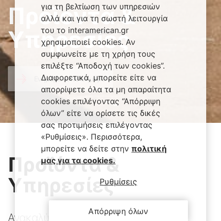
για τη βελτίωση των υπηρεσιών
Προϊόντα &
αλλά και για τη σωστή λειτουργία
του το interamerican.gr
Υπηρεσίες
χρησιμοποιεί cookies. Αν
συμφωνείτε με τη χρήση τους
επιλέξτε “Αποδοχή των cookies”.
Διαφορετικά, μπορείτε είτε να
Ενημερωθείτε σήμερα
απορρίψετε όλα τα μη απαραίτητα
cookies επιλέγοντας “Απόρριψη
όλων” είτε να ορίσετε τις δικές
σας προτιμήσεις επιλέγοντας
«Ρυθμίσεις». Περισσότερα,
μπορείτε να δείτε στην
πολιτική
Προϊόντα &
μας για τα cookies.
Υπηρεσίες
Ρυθμίσεις
Απόρριψη όλων
Ανακαλύψτε μια ποικιλία ασφαλιστικών