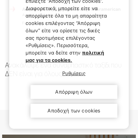
επιλέξτε “Αποδοχή των cookies”.
Διαφορετικά, μπορείτε είτε να
Ασφαλιστικός Σύμβουλος στην Interamerican
Ασφαλιστικός Σύμβουλος
απορρίψετε όλα τα μη απαραίτητα
cookies επιλέγοντας “Απόρριψη
Full-time
Ελλάδα
όλων” είτε να ορίσετε τις δικές
σας προτιμήσεις επιλέγοντας
«Ρυθμίσεις». Περισσότερα,
μπορείτε να δείτε στην
πολιτική
μας για τα cookies.
Ανακάλυψε ένα συναρπαστικό ταξίδι που
ΔΕΝ είναι για όλους…
Ρυθμίσεις
Απόρριψη όλων
Αποδοχή των cookies