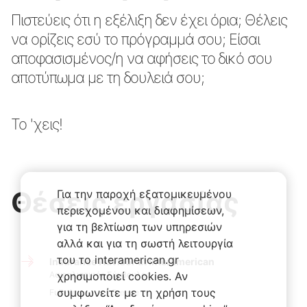
Πιστεύεις ότι η εξέλιξη δεν έχει όρια; Θέλεις
να ορίζεις εσύ το πρόγραμμά σου; Είσαι
αποφασισμένος/η να αφήσεις το δικό σου
αποτύπωμα με τη δουλειά σου;
Το 'χεις!
Θέσεις εργασίας
Για την παροχή εξατομικευμένου
περιεχομένου και διαφημίσεων,
για τη βελτίωση των υπηρεσιών
αλλά και για τη σωστή λειτουργία
του το interamerican.gr
Insurance Advisor at Interamerican
Ασφαλιστικός Σύμβουλος
χρησιμοποιεί cookies. Αν
συμφωνείτε με τη χρήση τους
Full-time
Greece