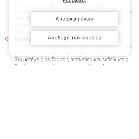
Ρυθμίσεις
επικοινωνία με ιδιώτες και επιχειρήσεις,
αναγνωρίζεις τις εξατομικευμένες ανάγκες τους και
τους πιθανούς κινδύνους που μπορεί να
Απόρριψη όλων
αντιμετωπίζουν, προτείνοντας τις κατάλληλες
ασφαλιστικές λύσεις.
Αποδοχή των cookies
Πωλήσεις & νέες ευκαιρίες
Αναγνωρίζεις νέες ευκαιρίες και χτίζεις ένα ισχυρό
δίκτυο επαφών, προσελκύοντας νέους πελάτες.
Συμμετέχεις σε δράσεις marketing και εκδηλώσεις
δικτύωσης, προωθώντας τις ασφαλιστικές υπηρεσίες.
Σχέσεις εμπιστοσύνης & ειλικρίνεια
Δημιουργείς ισχυρές και μακροχρόνιες σχέσεις με
τους ασφαλισμένους με ενσυναίσθηση και
ειλικρίνεια, παρέχοντας συνεχή υποστήριξη,
απαντώντας σε τυχόν ερωτήματα και κατανοώντας
τις μεταβαλλόμενες ανάγκες τους.
Γνώση ασφαλιστικών προϊόντων & συνεχής
εκπαίδευση
Παραμένεις ενημερωμένος για τα νέα ασφαλιστικά
προϊόντα, τις πολιτικές και ευρύτερα τις τάσεις και