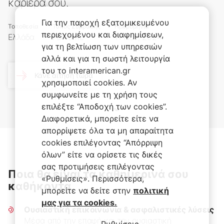
καριέρα σου.
Για την παροχή εξατομικευμένου
Τοποθεσία
Τύπος Σύμβασης
Ημερομηνία
περιεχομένου και διαφημίσεων,
Ελλάδα
Full-time
11 Nov, 2024
για τη βελτίωση των υπηρεσιών
αλλά και για τη σωστή λειτουργία
του το interamerican.gr
Κάνε αίτηση τώρα
χρησιμοποιεί cookies. Αν
συμφωνείτε με τη χρήση τους
επιλέξτε “Αποδοχή των cookies”.
Διαφορετικά, μπορείτε είτε να
απορρίψετε όλα τα μη απαραίτητα
cookies επιλέγοντας “Απόρριψη
όλων” είτε να ορίσετε τις δικές
σας προτιμήσεις επιλέγοντας
Ποια θα είναι τα καθημερινά σου
«Ρυθμίσεις». Περισσότερα,
καθήκοντα
μπορείτε να δείτε στην
πολιτική
μας για τα cookies.
Ουσιαστική επικοινωνία & ασφαλιστικές λύσεις
Μέσα από την επαφή και την ουσιαστική