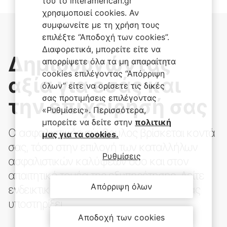
του το interamerican.gr
χρησιμοποιεί cookies. Αν
συμφωνείτε με τη χρήση τους
επιλέξτε “Αποδοχή των cookies”.
Διαφορετικά, μπορείτε είτε να
Δημιουργώντας
απορρίψετε όλα τα μη απαραίτητα
cookies επιλέγοντας “Απόρριψη
αξία για εσάς και
όλων” είτε να ορίσετε τις δικές
σας προτιμήσεις επιλέγοντας
την επιχείρησή σας
«Ρυθμίσεις». Περισσότερα,
μπορείτε να δείτε στην
πολιτική
Ο ασφαλιστικός σύμβουλος βρίσκεται κοντά
μας για τα cookies.
σας, τόσο στην επιλογή των καταλλήλων
Ρυθμίσεις
ασφαλιστικών καλύψεων όσο και στον
απαιτητικό τομέα της εξυπηρέτησης. Δείτε
Απόρριψη όλων
ενδεικτικά τους τομείς που μπορεί να σας
υποστηρίξει.
Αποδοχή των cookies