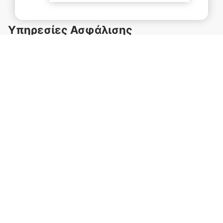
Υπηρεσίες Ασφάλισης
Ανάλυση και ιεράρχηση των ασφαλιστικών αναγκών
Αξιολόγηση υφιστάμενων παλαιότερων συμβολαίων
και ανάλυση νέων ασφαλιστικών αναγκών
Τεχνικές οδηγίες και απαντήσεις σε ασφαλιστικά
θέματα (υπασφάλιση, διαδικασίες κ.λπ.)
Εξατομικευμένες ασφαλιστικές προτάσεις και
προσφορές ασφάλισης με εναλλακτικές επιλογές
καλύψεων
Διαχείριση κόστους ασφαλίστρων μέσω τυχόν
διαθέσιμων εκπτώσεων ή συνδυασμό καλύψεων
Προτάσεις εναλλακτικών τρόπων και συχνοτήτων
πληρωμής
Αναλυτική επεξήγηση των προτεινόμενων όρων &
προϋποθέσεων ασφαλιστηρίου συμβολαίου
Συμπλήρωση αίτησης ασφάλισης και υποβολή στην
εταιρεία