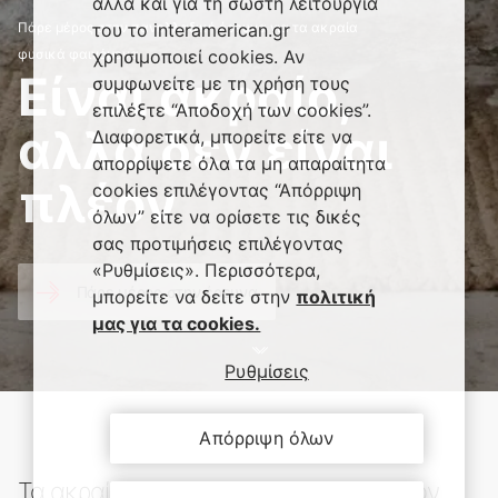
αλλά και για τη σωστή λειτουργία
του το interamerican.gr
Πάρε μέρος στην πανελλαδική έρευνα για τα ακραία
χρησιμοποιεί cookies. Αν
φυσικά φαινόμενα
Είναι ακραίο,
συμφωνείτε με τη χρήση τους
επιλέξτε “Αποδοχή των cookies”.
αλλά δεν είναι
Διαφορετικά, μπορείτε είτε να
απορρίψετε όλα τα μη απαραίτητα
πλέον
cookies επιλέγοντας “Απόρριψη
όλων” είτε να ορίσετε τις δικές
σας προτιμήσεις επιλέγοντας
«Ρυθμίσεις». Περισσότερα,
Πάρε μέρος στην έρευνα
μπορείτε να δείτε στην
πολιτική
μας για τα cookies.
Ρυθμίσεις
Απόρριψη όλων
Τα ακραία φυσικά φαινόμενα είναι πλέον