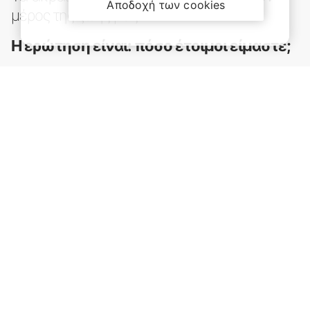
Αποδοχή των cookies
μέρος της ζωής μας.
Η ερώτηση είναι: πόσο έτοιμοι είμαστε;
Ο Όμιλος Interamerican, σε συνεργασία με το Δίκτυο
Έρευνας και Καινοτομίας AE4RIA, το Ερευνητικό Κέντρο
ΑΘΗΝΑ και το Οικονομικό Πανεπιστήμιο Αθηνών υπό την
επιστημονική καθοδήγηση της Καθηγήτριας Δρ. Φοίβης
Κουντούρη, υλοποιεί την πρώτη πανελλαδική έρευνα με
στόχο την καταγραφή του επιπέδου ετοιμότητας και
ανθεκτικότητας των νοικοκυριών απέναντι στα ακραία
φυσικά φαινόμενα.
Αφιέρωσε λίγα λεπτά.
Η έρευνα είναι ανώνυμη και συμβάλλει στη
διαμόρφωση ουσιαστικών δράσεων για την
προετοιμασία της κοινωνίας απέναντι στους
φυσικούς κινδύνους.