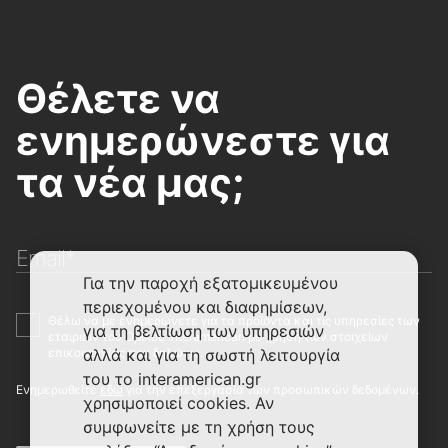
Θέλετε να
ενημερώνεστε για
τα νέα μας;
Email*
Για την παροχή εξατομικευμένου
περιεχομένου και διαφημίσεων,
Θέλω να με ενημερώνετε για τα προϊόντα και τις υπηρεσίες των
για τη βελτίωση των υπηρεσιών
εταιριών του Ομίλου Interamerican με χρήση των στοιχείων
επικοινωνίας που δηλώνω.
αλλά και για τη σωστή λειτουργία
του το interamerican.gr
Ενημερωθείτε
εδώ
για την επεξεργασία των προσωπικών δεδομένων.
χρησιμοποιεί cookies. Αν
συμφωνείτε με τη χρήση τους