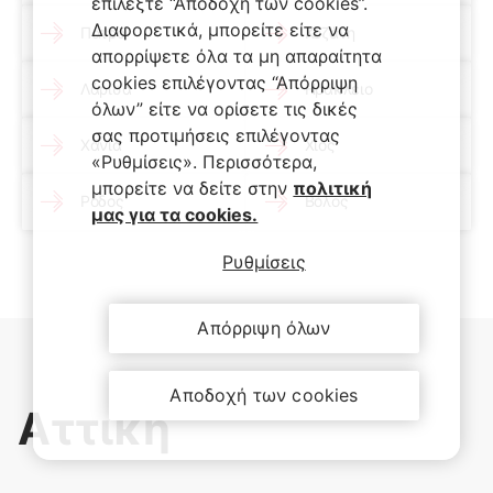
επιλέξτε “Αποδοχή των cookies”.
Διαφορετικά, μπορείτε είτε να
Πάτρα
Κοζάνη
απορρίψετε όλα τα μη απαραίτητα
cookies επιλέγοντας “Απόρριψη
Λάρισα
Ηράκλειο
όλων” είτε να ορίσετε τις δικές
σας προτιμήσεις επιλέγοντας
Χανιά
Χίος
«Ρυθμίσεις». Περισσότερα,
μπορείτε να δείτε στην
πολιτική
Ρόδος
Βόλος
μας για τα cookies.
Ρυθμίσεις
Απόρριψη όλων
Αποδοχή των cookies
Αττική